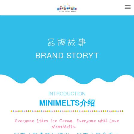
品牌故事
BRAND STORYT
INTRODUCTION
MINIMELTS介绍
Everyone Likes Ice Cream, Everyone Will Love
MiniMelts.